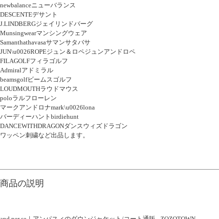
newbalanceニューバランス
DESCENTEデサント
J.LINDBERGジェイリンドバーグ
Munsingwearマンシングウェア
Samanthathavasaサマンサタバサ
JUN\u0026ROPEジュン＆ロペジュンアンドロペ
FILAGOLFフィラゴルフ
Admiralアドミラル
beamsgolfビームスゴルフ
LOUDMOUTHラウドマウス
poloラルフローレン
マークアンドロナmark\u0026lona
バーディーハントbirdiehunt
DANCEWITHDRAGONダンスウィズドラゴン
ワッペン刺繍など出品します。
商品の説明
and per se｜アンパスィのダウンジャケット/コート通販 - ZOZOTOWN