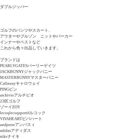
ダブルジッパー
ゴルフのパンツやスカート、
アウターやブルゾン ニットやパーカー
インナーやベストなど
これから色々出品していきます。
ブランドは
PEARLYGATESパーリーゲイツ
JACKBUNNYジャックバニー
MASTERBUNNYマスターバニー
Callawayキャロウェイ
PINGピン
archivioアルチビオ
23区ゴルフ
ゾーイZOY
lecoqlecoqsportifルコック
VIVAHEARTビバハート
andperseアンパスィ
adidasアディダス
nikeナイキ