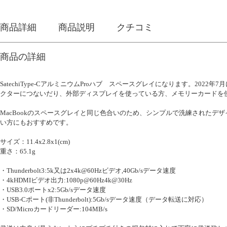
商品詳細
商品説明
クチコミ
商品の詳細
SatechiType-CアルミニウムProハブ スペースグレイになります。20
クターにつないだり、外部ディスプレイを使っている方、メモリーカードを
MacBookのスペースグレイと同じ色合いのため、シンプルで洗練されたデザ
い方にもおすすめです。
サイズ：11.4x2.8x1(cm)
重さ：65.1g
・Thunderbolt3:5k又は2x4k@60Hzビデオ,40Gb/sデータ速度
・4kHDMIビデオ出力:1080p@60Hz4k@30Hz
・USB3.0ポートx2:5Gb/sデータ速度
・USB-Cポート(非Thunderbolt):5Gb/sデータ速度（データ転送に対応）
・SD/Microカードリーダー:104MB/s