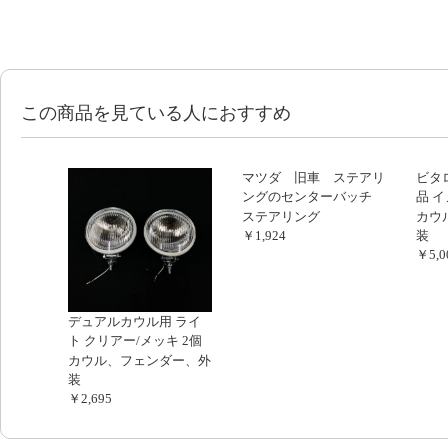
この商品を見ている人におすすめ
マツダ 旧車 ステアリ
ビタ
ングのセンターバッチ
品 
コスモスポーツ
アル
ステアリング
カウ
￥1,924
装
￥5,0
デュアルカウル用 ライ
ト クリアー/メッキ 2個
セット 新品
カウル、フェンダー、外
装
￥2,695