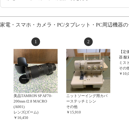
家電・スマホ・カメラ・PC/タブレット・PC周辺機器
1
2
【定価
器 酸
ミスト
その
￥10,
美品TAMRON SP AF70-
ニットソーイング用カバ
200mm f2.8 MACRO
ーステッチミシン
(A001)
その他
レンズ(ズーム)
￥15,910
￥16,450