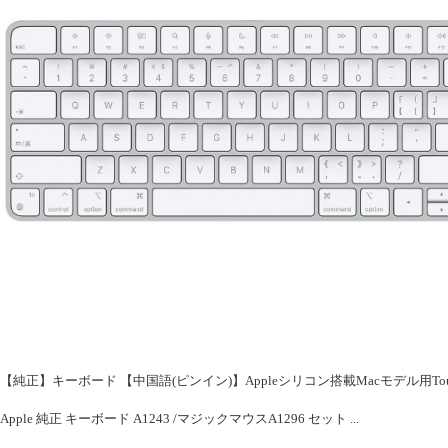
【純正】キーボード 【中国語(ピンイン)】Appleシリコン搭載Macモデル用Touch ID搭載M
Apple 純正 キーボード A1243 /マジックマウスA1296 セット ...