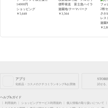
14000円
便即発送 富士急ハイラ
ンド フリーパス２名分
ショッピング
遊園地/テーマパーク
引換券
さが
￥5,649
￥3,564
レス
セッ
遊園
￥2,8
アプリ
STOR
化粧品・コスメのクチコミランキング&お買物
試せる
ヘルプ&ガイド
利用規約
ショッピングサービス利用規約
個人情報の取り扱いについて