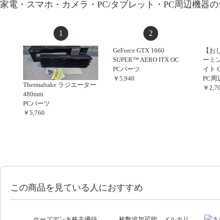
家電・スマホ・カメラ・PC/タブレット・PC周辺機器
1
2
GeForce GTX 1660
【お
SUPER™ AERO ITX OC
ーミ
PCパーツ
イト G
￥5,940
PC周
Thermaltake ラジエーター
￥2,7
480mm
PCパーツ
￥5,760
この商品を見ている人におすすめ
ケーズデンキ株主優待
枚数追加可能 メルカリ