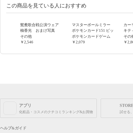
この商品を見ている人におすすめ
鴛鴦歌合戦公演ウェア
マスターボールミラー
カー
柚香光 おまけ写真
ポケモンカード151 ピッ
キテ
ピ カモネギ パウワ
コッ
その他
ポケモンカードゲーム
その
ウ etc
￥2,546
￥2,079
￥2,8
アプリ
STOR
化粧品・コスメのクチコミランキング&お買物
試せる
ヘルプ&ガイド