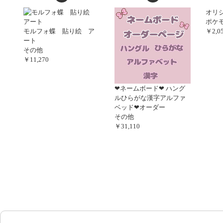
オリジ
ポケ
モルフォ蝶 貼り絵 ア
￥2,0
ート
その他
￥11,270
‪‪❤︎‬ネームボード‪‪❤︎‬ ハング
ルひらがな漢字アルファ
ベッド❤︎‬オーダー
その他
￥31,110