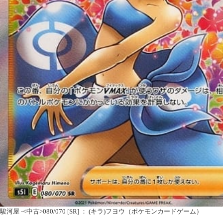
駿河屋 -<中古>080/070 [SR] ： (キラ)フヨウ（ポケモンカードゲーム）