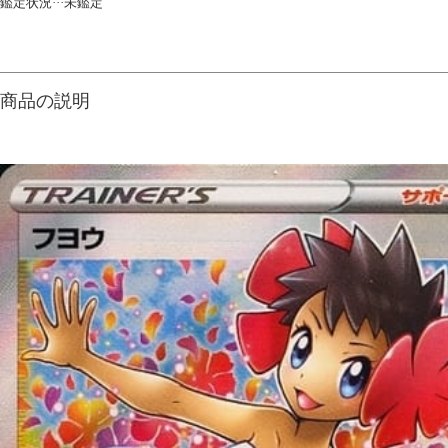
鑑定状況···未鑑定
商品の説明