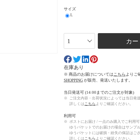
サイズ
L
カー
在庫あり
※ 商品のお届けについては
こちら
よりご
SHOPPING
が販売、発送いたします。
当日発送可 (14:00までのご注文が対象)
※
ご注文内容・出荷状況によっては当日発
詳しくは
こちら
よりご確認ください。
利用可
※
ポストにお届け / 一点のみ購入でご利用
ゆうパケットでのお届けの場合はサンプ
ゆうパケットには破損・紛失の保証はご
詳しくは
こちら
よりご確認ください。