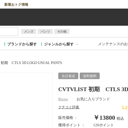
新着おトク情報
メンズ
パンツ
その他
メンテナンスのお
ブランドから探す
ジャンルから探す
 初期 CTLS 3D LOGO USUAL PANTS
当日発送
送料無料
CVTVLIST 初期 CTLS 3D
Bterse
お気に入りブランド
5.2
クチコミ評価
￥
13800
販売価格 ：
税込
獲得ポイント ：
120ポイント