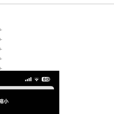
S-
S-
S-
S-
S-