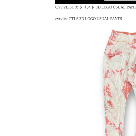
CVTVLIST カタリスト 3D LOGO USUAL PANTS | 
cvtvlist CTLS 3D LOGO USUAL PANTS-