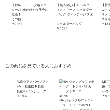
【秋冬】チェック柄アウ
【美品/希少】ロベルタデ
【新
ター♪お出かけや女子会に
ィカメリーノ ショルダー
Wホッ
最適！
バッグ ヴィンテージ スエ
リメ 
その他
ード
長財
￥2,443
ショルダーバッグ
￥12,
￥5,280
この商品を見ている人におすすめ
弘進☆アスパーソフト
MIT
28cm 軽量防寒長靴
麻パ
2 
長靴/レインシューズ
その
￥1,937
￥9,5
60s ジャングルファティ
ーグ トライバルカモ
タイガーカモ avirex
ワークパンツ/カーゴパ