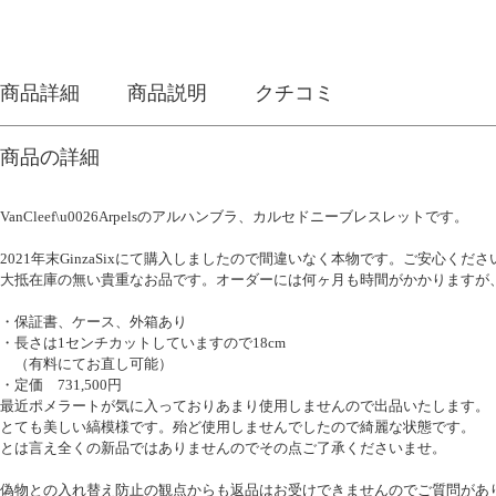
商品詳細
商品説明
クチコミ
商品の詳細
VanCleef\u0026Arpelsのアルハンブラ、カルセドニーブレスレットです。
2021年末GinzaSixにて購入しましたので間違いなく本物です。ご安心くださ
大抵在庫の無い貴重なお品です。オーダーには何ヶ月も時間がかかりますが
・保証書、ケース、外箱あり
・長さは1センチカットしていますので18cm
（有料にてお直し可能）
・定価 731,500円
最近ポメラートが気に入っておりあまり使用しませんので出品いたします。
とても美しい縞模様です。殆ど使用しませんでしたので綺麗な状態です。
とは言え全くの新品ではありませんのでその点ご了承くださいませ。
偽物との入れ替え防止の観点からも返品はお受けできませんのでご質問があ