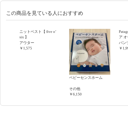
この商品を見ている人におすすめ
ニットベスト【 five o’
Pat
six 】
ア 
ペッ
アウター
パン
￥1,575
￥1,9
ベビーセンスホーム
その他
￥6,150