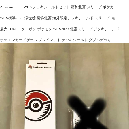
Amazon.co.jp: WCS デッキシールドセット 葛飾北斎 スリーブ ポケカ ...
WCS横浜2023 浮世絵 葛飾北斎 海外限定デッキシールド スリーブ5点 ...
最大51%OFFクーポン ポケモン WCS2023 北斎スリーブ デッキシールド ×5 ...
ポケモンカードゲーム プレイマット デッキシールド ダブルデッキ ...