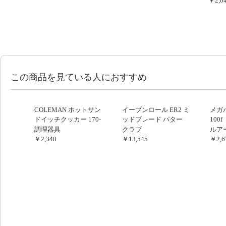
￥2,0
この商品を見ている人におすすめ
COLEMAN ホットサン
イーブンロール ER2 ミ
メガ
ドイッチクッカー 170-
ッドブレード パター
100
9435
イン
調理器具
クラブ
ルア
￥2,340
￥13,545
￥2,6