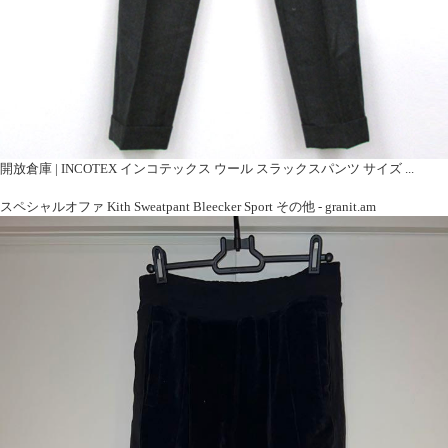
開放倉庫 | INCOTEX インコテックス ウール スラックスパンツ サイズ ...
スペシャルオファ Kith Sweatpant Bleecker Sport その他 - granit.am