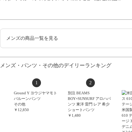
メンズの商品一覧を見る
メンズ・パンツ・その他のデイリーランキング
1
2
Ground Y ヨウジヤマモト
別注 BEAMS
バルーンパンツ
BOY×SUNSURF アロハパ
その他
ンツ 東洋 雷門 レア 希少
￥12,850
ショートパンツ
米国製
￥1,480
610 
ージ 3
デニ