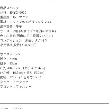
商品スペック
品番：SKYC40609
生産国：ルーマニア
素材：コットン97%ポリウレタン3%
皮革部分：牛革
サイズ：29(日本サイズで細身のM相当)
色：山吹色(画像にてご確認ください)
コンディション：新品、タグ付き
小売価格(税抜)：34,500円
ウエスト：78cm
股上：24cm
股下：83cm
わたり幅：27cm(ぐるりで54cm)
ひざ幅：19.5cm(ぐるりで39cm)
裾幅：17.5cm(ぐるりで35cm)
タック：ノータック
フロント：ファスナー