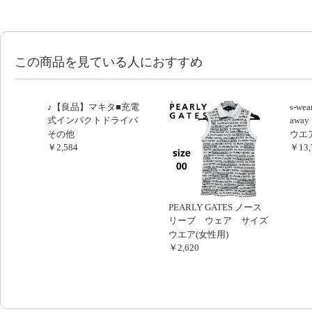
この商品を見ている人におすすめ
♪【良品】マキタ■充電
s-w
式インパクトドライバ
away
■TD134DX（14.4V）
その他
ウエア
■817
￥2,584
￥13,
PEARLY GATES ノース
リーブ ウェア サイズ
OO
ウエア(女性用)
￥2,620