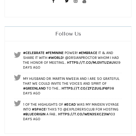
Follow Us
#CELEBRATE
#FEMININE
POWER!
#EMBRACE
IT & AND
SHARE IT WITH
#WORLD
! @DRSIANPROCTOR WHOM I HAD
THE HONOR OF MEETING…
HTTPS://T.CO/MJ3VTUZAUV
29
DAYS AGO
MY HUSBAND DR. MARTIN NWEEIA AND I ARE SO GRATEFUL
THAT WE COULD INVITE THE VOICES AND SPIRIT OF
#GREENLAND
TO THE…
HTTPS://T.CO/ZFZ2UGJF6F
98
DAYS AGO
1 OF THE HIGHLIGHTS OF
#ECAD
WAS MY MAIDEN VOYAGE
INTO
#SPACE
! THXS TO @EXPLORERSCLUB FOR HOSTING
#BLUEORIGIN
A FAB…
HTTPS://T.CO/WEN3SXCZ3W
103
DAYS AGO