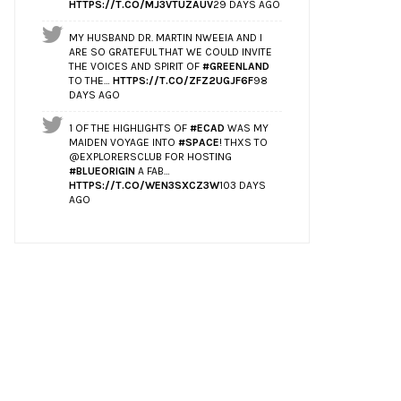
HTTPS://T.CO/MJ3VTUZAUV
29 DAYS AGO
MY HUSBAND DR. MARTIN NWEEIA AND I
ARE SO GRATEFUL THAT WE COULD INVITE
THE VOICES AND SPIRIT OF
#GREENLAND
TO THE…
HTTPS://T.CO/ZFZ2UGJF6F
98
DAYS AGO
1 OF THE HIGHLIGHTS OF
#ECAD
WAS MY
MAIDEN VOYAGE INTO
#SPACE
! THXS TO
@EXPLORERSCLUB FOR HOSTING
#BLUEORIGIN
A FAB…
HTTPS://T.CO/WEN3SXCZ3W
103 DAYS
AGO