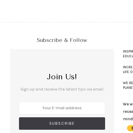
Subscribe & Follow
INSPI
EDUC
INCRE
LIFE 
Join Us!
WE BE
PLANE
Sign up and receive the latest tips via email
We wo
resea
mind