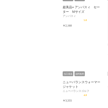
超美品⭐︎ アンパスィ セー
ター Mサイズ
アンパスィ
5.8
￥2,160
当日発送
送料無料
ニューバランスウォーマー
ジャケット
ニューバランスゴルフ
4.8
￥3,555