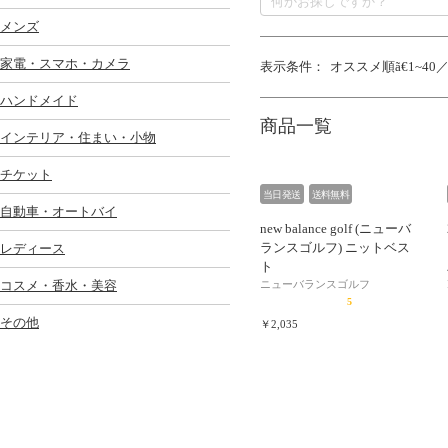
メンズ
家電・スマホ・カメラ
表示条件：
オススメ順
1~40
ハンドメイド
商品一覧
インテリア・住まい・小物
チケット
当日発送
送料無料
自動車・オートバイ
new balance golf (ニューバ
ランスゴルフ) ニットベス
レディース
ト
コスメ・香水・美容
ニューバランスゴルフ
5
その他
￥2,035