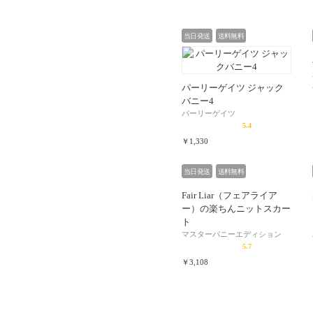
当日発送
送料無料
パーリーゲイツ ジャック
バニー4
パーリーゲイツ
5.4
￥1,330
当日発送
送料無料
Fair Liar（フェアライア
ー）の楽ちんニットスカー
ト
マスターバニーエディション
5.7
￥3,108