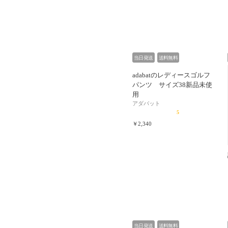
当日発送
送料無料
adabatのレディースゴルフ
パンツ サイズ38新品未使
用
アダバット
5
￥2,340
当日発送
送料無料