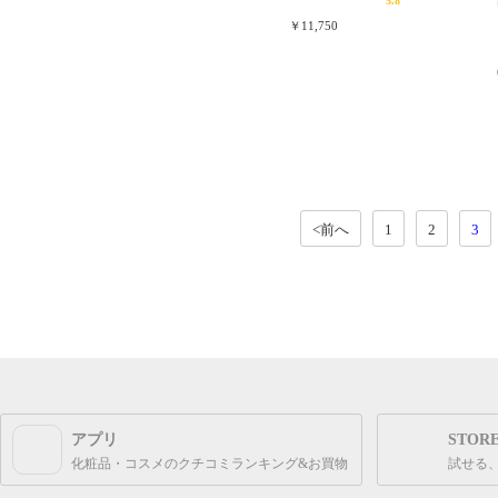
5.8
￥11,750
<前へ
1
2
3
アプリ
STOR
化粧品・コスメのクチコミランキング&お買物
試せる