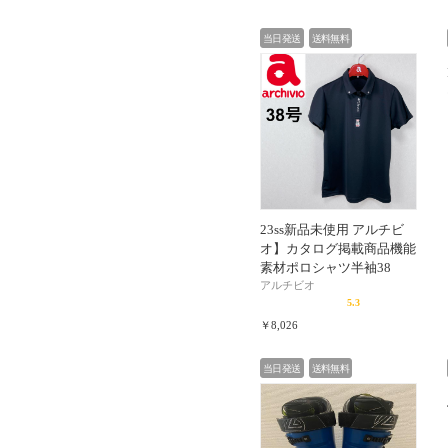
当日発送
送料無料
23ss新品未使用 アルチビ
オ】カタログ掲載商品機能
素材ポロシャツ半袖38
アルチビオ
5.3
￥8,026
当日発送
送料無料